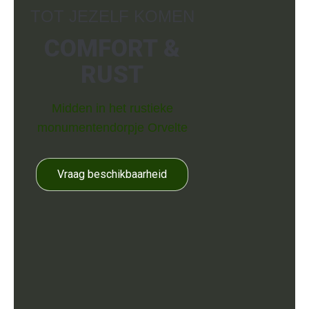
TOT JEZELF KOMEN
COMFORT &
RUST
Midden in het rustieke
monumentendorpje Orvelte
Vraag beschikbaarheid